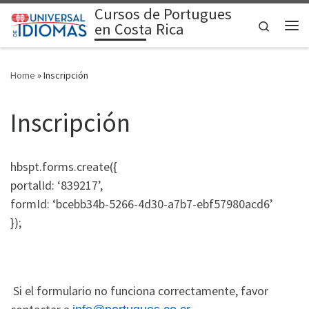
Cursos de Portugues
Skip to content
Search
en Costa Rica
Me
Home
»
Inscripción
Inscripción
hbspt.forms.create({
portalId: ‘839217’,
formId: ‘bcebb34b-5266-4d30-a7b7-ebf57980acd6’
});
Si el formulario no funciona correctamente, favor