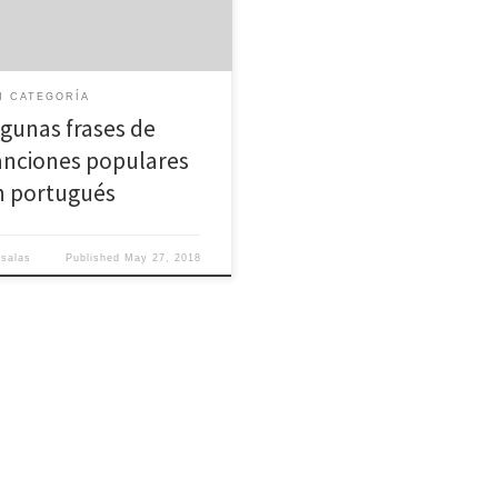
sionar e incluir este idioma
ro de su repertorio. Los aristas y
antes han encontrado en este la
día, romanticismo y sensualidad
N CATEGORÍA
puede ofrecerle…
lgunas frases de
anciones populares
n portugués
jsalas
Published
May 27, 2018