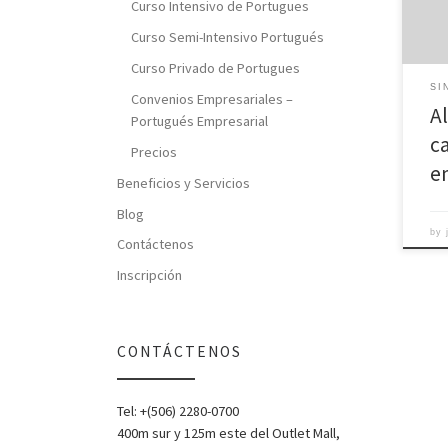
Curso Intensivo de Portugues
incur
dent
Curso Semi-Intensivo Portugués
cant
Curso Privado de Portugues
melo
SI
que 
Convenios Empresariales –
A
Portugués Empresarial
c
Precios
e
Beneficios y Servicios
Blog
by
Contáctenos
Inscripción
CONTÁCTENOS
Tel: +(506) 2280-0700
400m sur y 125m este del Outlet Mall,