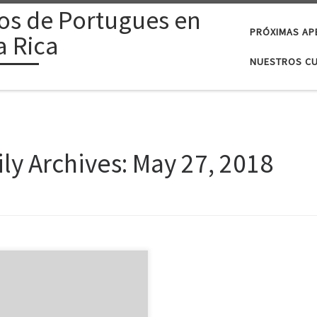
os de Portugues en
PRÓXIMAS AP
a Rica
NUESTROS C
ily Archives:
May 27, 2018
dioma portugués ha ido
cionándose en el ámbito musical
al y es que cada día son más los
stas que se han interesado por