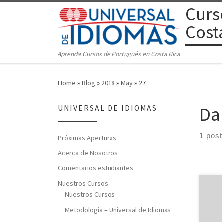
Curs
Skip to content
Cost
Aprenda Cursos de Portugués en Costa Rica
Home
»
Blog
»
2018
»
May
»
27
Da
UNIVERSAL DE IDIOMAS
1 post
Próximas Aperturas
Acerca de Nosotros
Comentarios estudiantes
Nuestros Cursos
El i
Nuestros Cursos
posi
actu
Metodología – Universal de Idiomas
arti