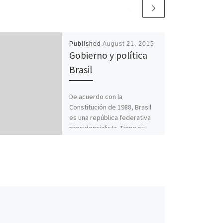
Published
August 21, 2015
Gobierno y política
Brasil
De acuerdo con la
Constitución de 1988, Brasil
es una república federativa
presidencialista. Tiene su
inspiración, en cuanto a
forma de Estado,…