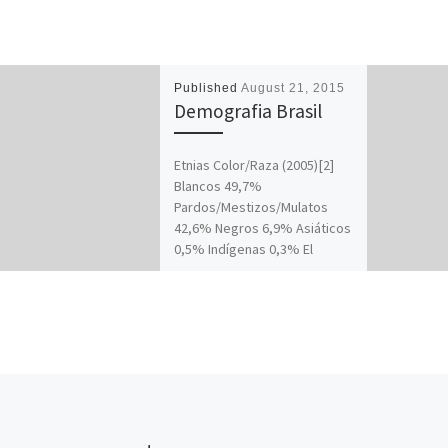
Published
August 21, 2015
Demografia Brasil
Etnias Color/Raza (2005)[2]
Blancos 49,7%
Pardos/Mestizos/Mulatos
42,6% Negros 6,9% Asiáticos
0,5% Indígenas 0,3% El
pueblo brasileño está
formado por la mezcla de…