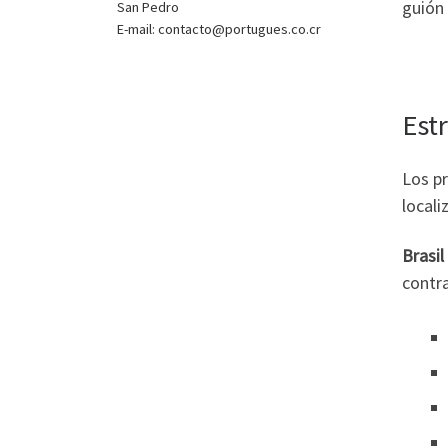
guión 
San Pedro
E-mail: contacto@portugues.co.cr
Est
Los pr
locali
Brasil
contra