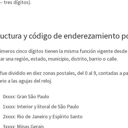
– tres dígitos).
ructura y código de enderezamiento po
imeros cinco dígitos tienen la misma función vigente desde l
zar una región, estado, municipio, distrito, barrio o calle.
fue dividido en diez zonas postales, del 0 al 9, contadas a pa
rio a las agujas del reloj.
0xxxx: Gran São Paulo
1xxxx: Interior y litoral de São Paulo
2xxxx: Rio de Janeiro y Espírito Santo
3xxxx: Minas Gerais