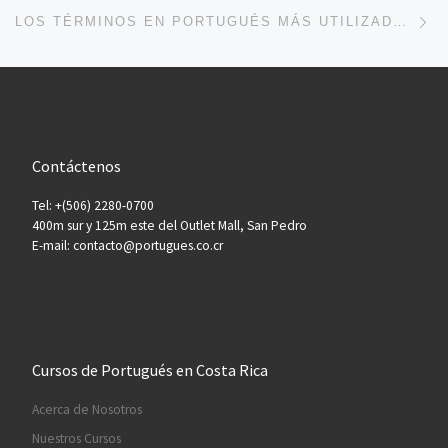
Ne
LOS TÉRMINOS EN PORTUGUÉS MÁS UTILIZADOS POR LOS VETERINARIOS
Contáctenos
Tel: +(506) 2280-0700
400m sur y 125m este del Outlet Mall, San Pedro
E-mail: contacto@portugues.co.cr
Cursos de Portugués en Costa Rica
Acerca de Nosotros
Nuestros Cursos