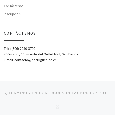
Contáctenos
Inscripción
CONTÁCTENOS
Tel: +(506) 2280-0700
400m sur y 125m este del Outlet Mall, San Pedro
E-mail: contacto@portugues.co.cr
Post navigation
Previous post
TÉRMINOS EN PORTUGUÉS RELACIONADOS CON EL DEPORTE
BACK TO POST LIST