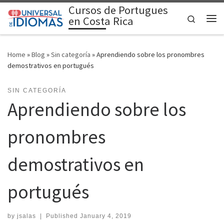
Cursos de Portugues
Skip to content
Search
en Costa Rica
Me
Home
»
Blog
»
Sin categoría
»
Aprendiendo sobre los pronombres
demostrativos en portugués
SIN CATEGORÍA
Aprendiendo sobre los
pronombres
demostrativos en
portugués
by
jsalas
|
Published
January 4, 2019